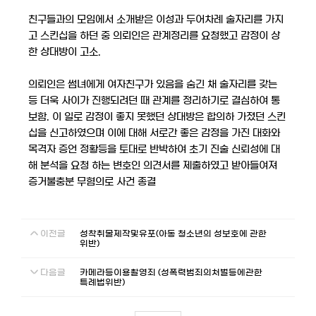
친구들과의 모임에서 소개받은 이성과 두어차례 술자리를 가지
고 스킨십을 하던 중 의뢰인은 관계정리를 요청했고 감정이 상
한 상대방이 고소.
의뢰인은 썸녀에게 여자친구가 있음을 숨긴 채 술자리를 갖는
등 더욱 사이가 진행되려던 때 관계를 정리하기로 결심하여 통
보함. 이 일로 감정이 좋지 못했던 상대방은 합의하 가졌던 스킨
십을 신고하였으며 이에 대해 서로간 좋은 감정을 가진 대화와
목격자 증언 정황등을 토대로 반박하여 초기 진술 신뢰성에 대
해 분석을 요청 하는 변호인 의견서를 제출하였고 받아들여져
증거불충분 무혐의로 사건 종결
이전글
성착취물제작및유포(아동 청소년의 성보호에 관한
위반)
다음글
카메라등이용촬영죄 (성폭력범죄의처벌등에관한
특례법위반)