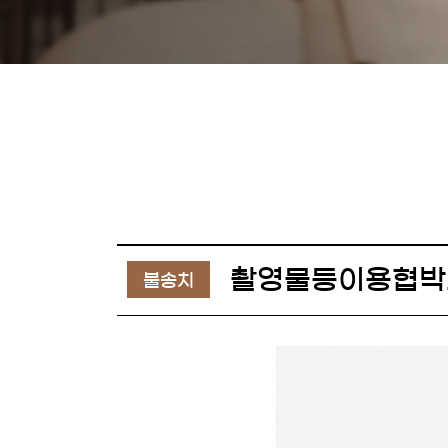
촬영물등이용협박
불송치