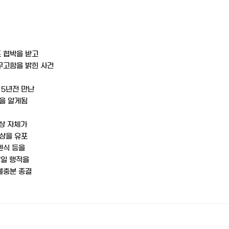
포 협박을 받고
무고함을 밝힌 사건
 5년전 만난
실을 알게됨
상 자체가
영상을 유포
렌식 등을
당일 행적을
불충분 종결