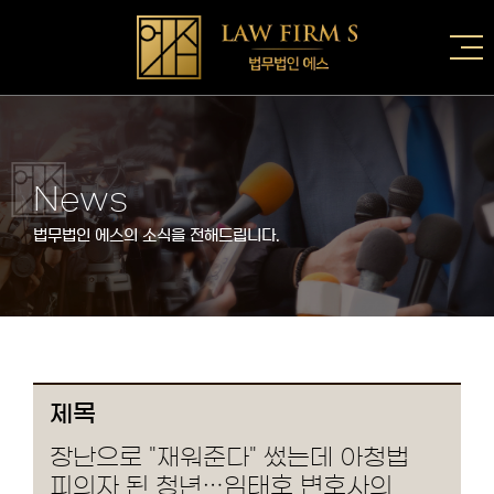
News
법무법인 에스의 소식을 전해드립니다.
제목
장난으로 "재워준다" 썼는데 아청법
피의자 된 청년…임태호 변호사의