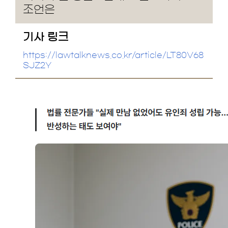
조언은
기사 링크
https://lawtalknews.co.kr/article/LT80V68
SJZ2Y