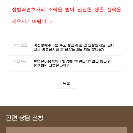
성범죄변호사의 조력을 받아 안전한 생존 전략을
세우시기 바랍니다.
이전글
아청성매수ㅣ돈 주고 성관계 한 건 인정할게요, 근데
진짜 미성년자인 줄 몰랐는데도 처벌 받나요?
다음글
촬영물이용협박ㅣ홧김에 "뿌린다" 한마디 했다고
유포협박 처벌받나요?
목록
간편 상담 신청