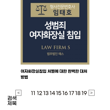
여자화장실침입 처벌에 대한 완벽한 대처
방법
11
12
13
14
15
16
17
18
19
검색