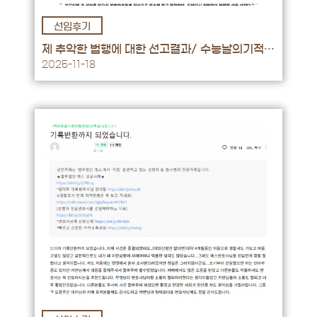
선임후기
후기 바로가기 →
제 추악한 범행에 대한 선고결과/ 수능날의기적/
그리고..법무법인 에스
2025-11-18