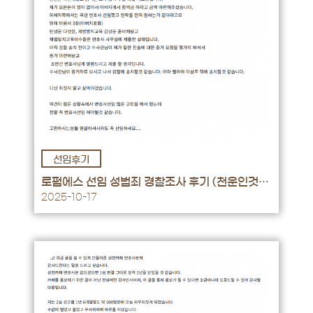
선임후기
후기 바로가기 →
로펌에스 선임 성범죄 경찰조사 후기 (천운인것
같습니다.)
2025-10-17