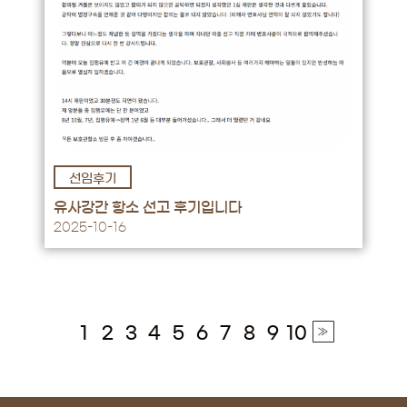
선임후기
후기 바로가기 →
유사강간 항소 선고 후기입니다
2025-10-16
1
2
3
4
5
6
7
8
9
10