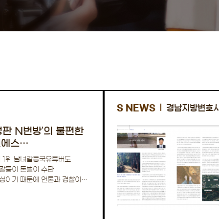
S NEWS
경남지방변호
성판 N번방'의 불편한
인에스
사 인터뷰
계 1위 남녀갈등국유튜버도
갈등이 돈벌이 수단
성이기 때문에 언론과 경찰이
여성판 N번방'이라고 …