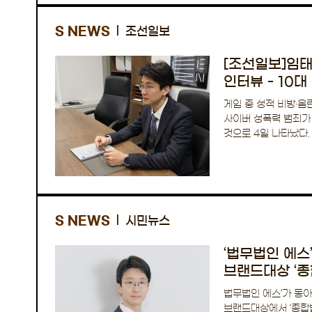
S NEWS
조선일보
[조선일보]임
인터뷰 - 10대
5배로..
게임 중 성적 비방·음란 채팅
사이버 성폭력 범죄가 
것으로 4일 나타났다.
성폭력성 발언을 했다
S NEWS
시민뉴스
‘법무법인 에스
브랜드대상 ‘종
수상
법무법인 에스’가 동
브랜드대상에서 ‘종합법