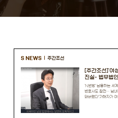
S NEWS
주간조선
[주간조선]'여
진실- 법무법
임태호대표변호
'N번방' 남용하는 세
변호사도 참전… 남녀
돼버렸다"가해자가 여
침묵해왔다." 최근 '