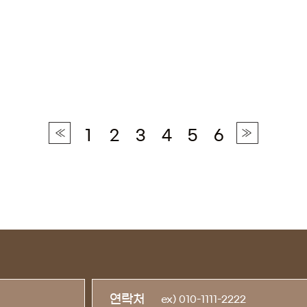
1
2
3
4
5
6
연락처