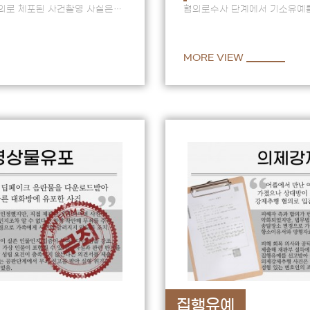
의로 체포된 사건촬영 사실은
혐의로수사 단계에서 기소유예
있지 않고 고의성도불분명한
대응했으나검사가 구공판 회부
사건이미 반성문 등 양형자료
MORE VIEW
집행유예