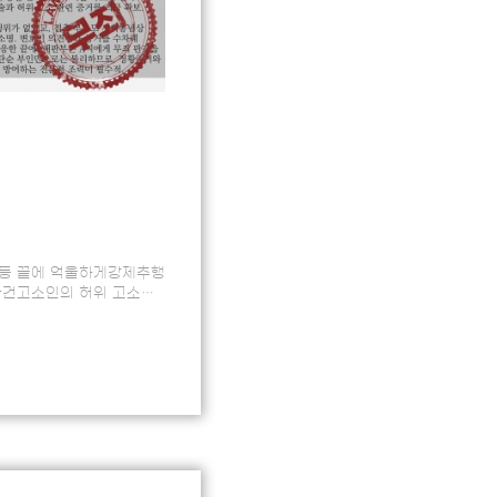
갈등 끝에 억울하게강제추행
사건고소인의 허위 고소
서적극적인 대응이 부족해,