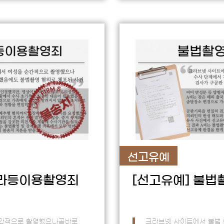
선고유예
라등이용촬영죄
[선고유예]
불법
간적으로 촬영했으나곧바로
크라브넷 사이트에서 불법