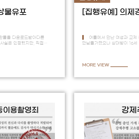
상물유포
[집행유예]
의제
란물을 다운로드받아다른
어플에서 만난 여성과 교제
사실은 인정했지만, 직접
만남을가졌으나 상대방이 16세
속인물이 누구인지조차 알 수
밝혀지면서강제추행 혐의로 입건
선고받은 사건피해자 측과 합의
MORE VIEW