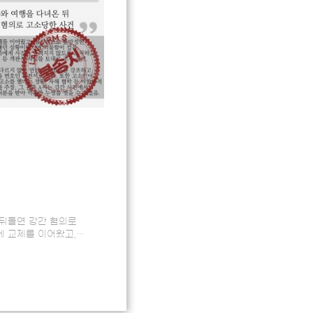
뒤돌연 강간 혐의로
 교제를 이어왔고,
 돌보며 지내던
달…