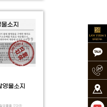
촬영물소지
 촬영물을 구매한