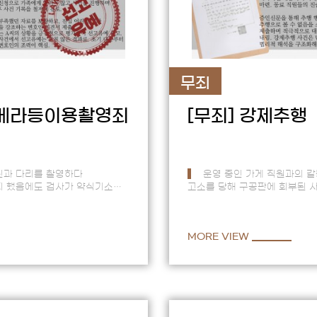
무죄
메라등이용촬영죄
[무죄]
강제추행
신과 다리를 촬영하다
운영 중인 가게 직원과의 
 했음에도 검사가 약식기소한
고소를 당해 구공판에 회부된 
된 사건이라 범죄 성립을 다투기
정황이 있었음에도 수사 단계에
으로는 충…
공판 단계에서 무죄를…
MORE VIEW