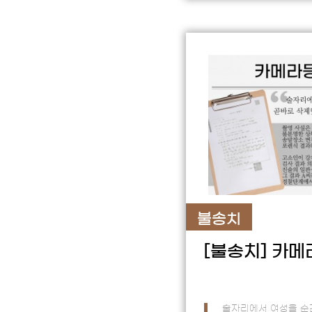
불송치
[불송치]
카메
술자리에서 여성을 순