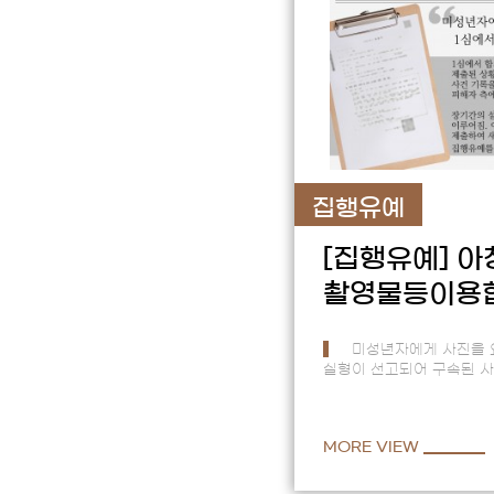
집행유예
[집행유예]
아
촬영물등이용
미성년자에게 사진을 
실형이 선고되어 구속된 
공탁마저 거절당해 엄벌 
항소심에서는 집…
MORE VIEW