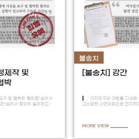
불송치
청제작 및
[불송치]
강간
협박
요구 및 협박한 혐의로1심에서
여자친구와 여행을 다녀온 
사건1심에서 합의에 실패하고
고소당한 사건의뢰인은 진지하게
탄원까지제출된 상황이었기에
정신적으로 불안정한여자친구를
상황이었기에 억울함이 컸음.송
MORE VIEW