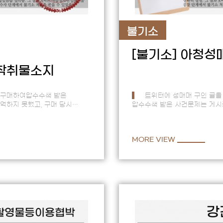
불기소
[불기소]
아청성
착취물소지
 구매하여압수수색 받은
트위터에 성매매 구인 글을
억하지 못했고, 구매 당시
압수수색 받은 사건문제는 게시
 것으로 보였음. 송달장소
표현이 포함되어 있었고A씨에
…
전과까지 있어 불리…
MORE VIEW