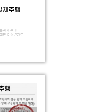
강제추행
 분위기 속에
 미만 미성년자로
되어 1심에서 실형
가 번번이 무산되…