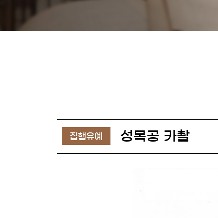
성목공 카촬
집행유예