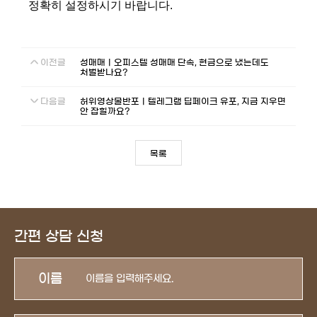
정확히 설정하시기 바랍니다.
이전글
성매매ㅣ오피스텔 성매매 단속, 현금으로 냈는데도
처벌받나요?
다음글
허위영상물반포ㅣ텔레그램 딥페이크 유포, 지금 지우면
안 잡힐까요?
목록
간편 상담 신청
이름